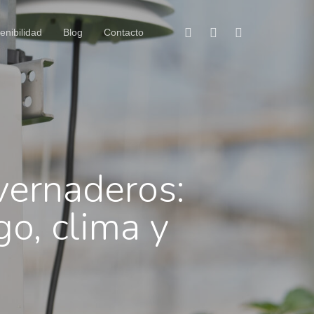
Facebook
Linkedin
Instagram
enibilidad
Blog
Contacto
vernaderos:
go, clima y