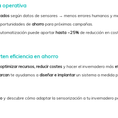
a operativa
izados
según datos de sensores → menos errores humanos y men
oportunidades de
ahorro
para próximas campañas.
automatización puede aportar
hasta ~25%
de reducción en cos
ten eficiencia en ahorro
optimizar recursos, reducir costes
y hacer el invernadero más
e
arcan
te ayudamos a
diseñar e implantar
un sistema a medida par
do
y descubre cómo adaptar la sensorización a tu invernadero 