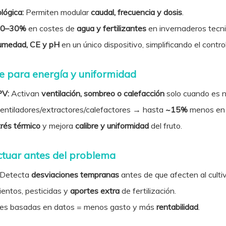
lógica:
Permiten modular
caudal, frecuencia y dosis
.
20–30%
en costes de
agua y fertilizantes
en invernaderos tecni
umedad, CE y pH
en un único dispositivo, simplificando el cont
nte para energía y uniformidad
PV:
Activan
ventilación, sombreo o calefacción
solo cuando es n
entiladores/extractores/calefactores → hasta
~15%
menos en 
rés térmico
y mejora
calibre y uniformidad
del fruto.
actuar antes del problema
Detecta
desviaciones tempranas
antes de que afecten al cultiv
entos, pesticidas y
aportes extra
de fertilización.
es basadas en datos = menos gasto y más
rentabilidad
.