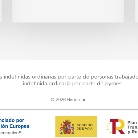
facebook
linkedin
instagram
MA S.L.U.
, ha recibido una subvención de la Conseje
por la Unión Europea con cargo al Programa FSE+ Anda
 fomento de la contratación en el ámbito de la Comunid
s indefinidas ordinarias por parte de personas trabajad
indefinida ordinaria por parte de pymes.
© 2026 Himarcan.