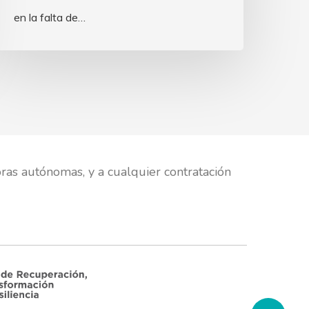
en la falta de…
ría de Empleo, Empresa y Trabajo Autónomo
lucía 2021-2027, enmarcada en el Programa
ad Autónoma de Andalucía. Línea 2. Incentivo
oras autónomas, y a cualquier contratación