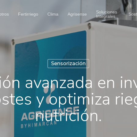
Soluciones
otros
Fertirriego
Clima
Agrisense
Sost
Integrales
Sensorización
ión avanzada en in
tes y optimiza rie
nutrición.