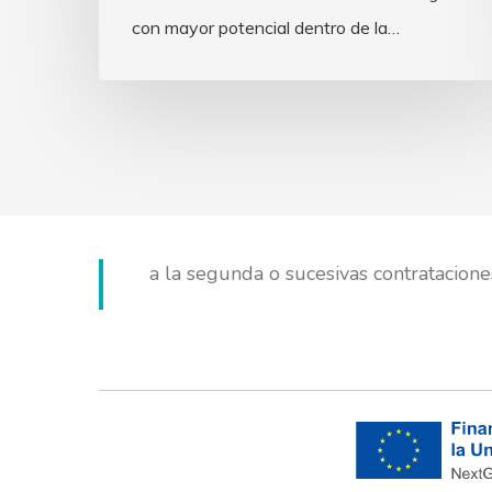
con mayor potencial dentro de la…
HIMARCAN TÉCNICA DEL AGUA Y CLI
de la Junta de Andalucía, financiada 
Emplea-T, para la inserción laboral y el
a la segunda o sucesivas contratacione