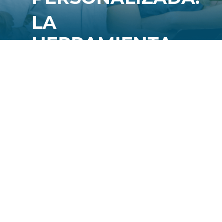
LA
HERRAMIENTA
MÁS POTENTE
Entendemos que el poder de los datos se
multiplica cuando se entiende su valor. Por
eso, en
Himarcan
ofrecemos capacitación a
la medida, tanto en el uso de la plataforma
como en la interpretación de datos.
Queremos que tú y tu equipo podáis
aprovechar al máximo las funcionalidades de
Agrisense
, transformando cada lectura en
una oportunidad de mejorar y crecer, que te