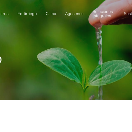
Soluciones
otros
Fertirriego
Clima
Agrisense
Sost
Integrales
o